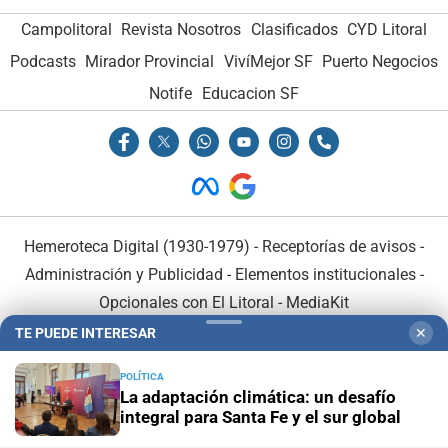
Campolitoral
Revista Nosotros
Clasificados
CYD Litoral
Podcasts
Mirador Provincial
VivíMejor SF
Puerto Negocios
Notife
Educacion SF
Hemeroteca Digital (1930-1979)
-
Receptorías de avisos
-
Administración y Publicidad
-
Elementos institucionales
-
Opcionales con El Litoral
-
MediaKit
TE PUEDE INTERESAR
✕
El Litoral es miembro de:
POLÍTICA
La adaptación climática: un desafío
integral para Santa Fe y el sur global