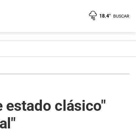
18.4°
BUSCAR
e estado clásico"
al"