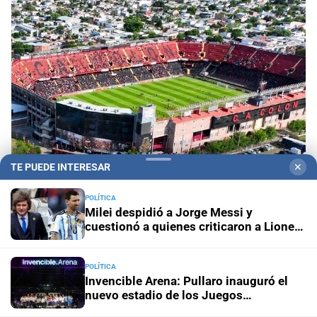
TE PUEDE INTERESAR
✕
POLÍTICA
Milei despidió a Jorge Messi y
Recomendaciones
Cortes y desvíos en Santa Fe
cuestionó a quienes criticaron a Lionel
por el partido de Colón: qué calles estarán
durante el Mundial
afectadas y cómo circularán los colectivos
POLÍTICA
Invencible Arena: Pullaro inauguró el
Municipalidad
Vacunación en Santa Fe: dónde y cuándo
nuevo estadio de los Juegos
aplican vacunas contra la gripe, neumonía, VSR y
Suramericanos 2026
coqueluche