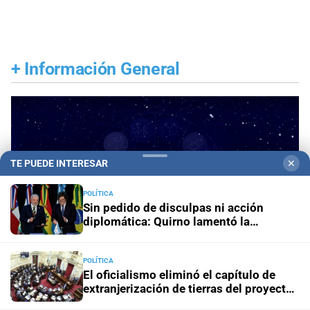
+
Información General
TE PUEDE INTERESAR
✕
POLÍTICA
Sin pedido de disculpas ni acción
diplomática: Quirno lamentó la
“decisión unilateral de Brasil”
POLÍTICA
El oficialismo eliminó el capítulo de
extranjerización de tierras del proyecto
de propiedad privada
Horóscopo del día
Horóscopo de hoy para Piscis: