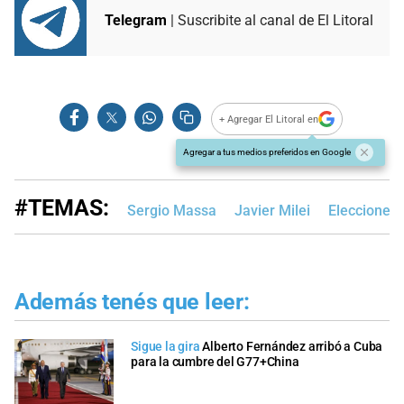
Telegram
| Suscribite al canal de El Litoral
+ Agregar El Litoral en
Agregar a tus medios preferidos en Google
#TEMAS:
Sergio Massa
Javier Milei
Elecciones
Además tenés que leer:
Sigue la gira
Alberto Fernández arribó a Cuba
para la cumbre del G77+China