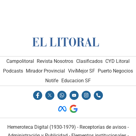
Campolitoral
Revista Nosotros
Clasificados
CYD Litoral
Podcasts
Mirador Provincial
VivíMejor SF
Puerto Negocios
Notife
Educacion SF
Hemeroteca Digital (1930-1979)
-
Receptorías de avisos
-
Administración y Publicidad
-
Elementos institucionales
-