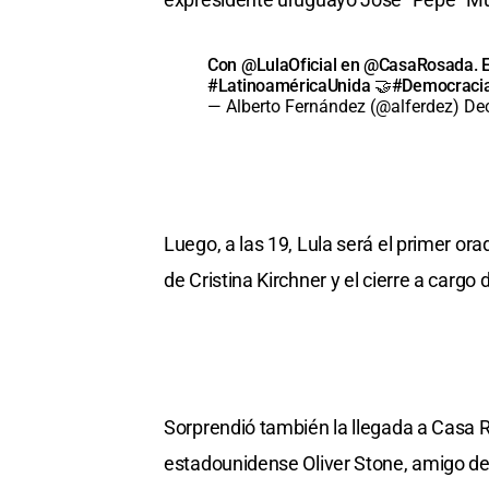
Con
@LulaOficial
en
@CasaRosada
.
#LatinoaméricaUnida
🤝
#Democraci
— Alberto Fernández (@alferdez)
De
Luego, a las 19, Lula será el primer ora
de Cristina Kirchner y el cierre a cargo
Sorprendió también la llegada a Casa R
estadounidense Oliver Stone, amigo del 