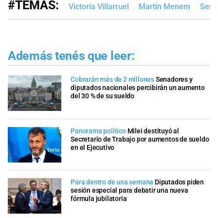
#TEMAS:
Victoria Villarruel
Martín Menem
Sena
Además tenés que leer:
Cobrarán más de 2 millones
Senadores y
diputados nacionales percibirán un aumento
del 30 % de su sueldo
Panorama político
Milei destituyó al
Secretario de Trabajo por aumentos de sueldo
en el Ejecutivo
Para dentro de una semana
Diputados piden
sesión especial para debatir una nueva
fórmula jubilatoria