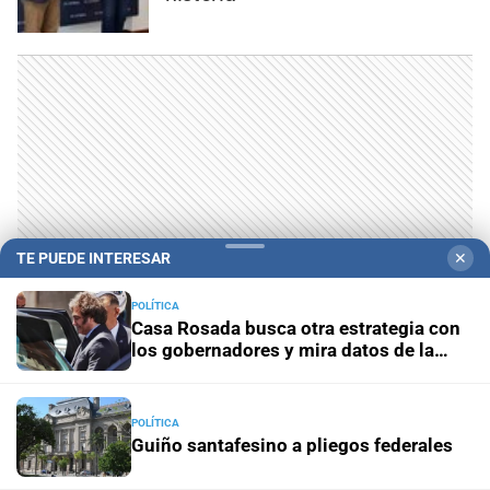
TE PUEDE INTERESAR
✕
POLÍTICA
Casa Rosada busca otra estrategia con
los gobernadores y mira datos de la
LO MÁS VISTO
economía
POLÍTICA
Guiño santafesino a pliegos federales