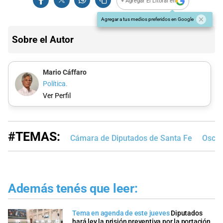
+ Agregar El Litoral en
Agregar a tus medios preferidos en Google
Sobre el Autor
Mario Cáffaro
Política.
Ver Perfil
#TEMAS:
Cámara de Diputados de Santa Fe
Oscar
Además tenés que leer:
Tema en agenda de este jueves
Diputados
hará ley la prisión preventiva por la portación