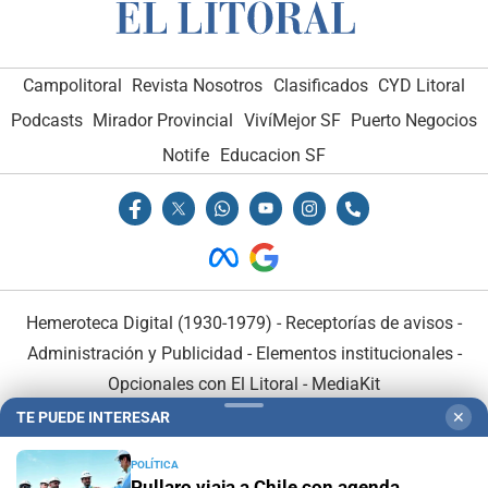
Campolitoral
Revista Nosotros
Clasificados
CYD Litoral
Podcasts
Mirador Provincial
VivíMejor SF
Puerto Negocios
Notife
Educacion SF
Hemeroteca Digital (1930-1979)
-
Receptorías de avisos
-
Administración y Publicidad
-
Elementos institucionales
-
Opcionales con El Litoral
-
MediaKit
TE PUEDE INTERESAR
✕
El Litoral es miembro de:
POLÍTICA
Pullaro viaja a Chile con agenda