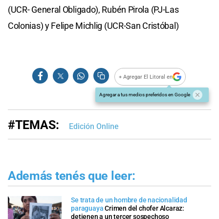
(UCR- General Obligado), Rubén Pirola (PJ-Las
Colonias) y Felipe Michlig (UCR-San Cristóbal)
+ Agregar El Litoral en
Agregar a tus medios preferidos en Google
#TEMAS:
Edición Online
Además tenés que leer:
Se trata de un hombre de nacionalidad
paraguaya
Crimen del chofer Alcaraz:
detienen a un tercer sospechoso