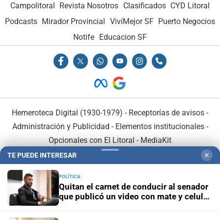
Campolitoral
Revista Nosotros
Clasificados
CYD Litoral
Podcasts
Mirador Provincial
VivíMejor SF
Puerto Negocios
Notife
Educacion SF
Hemeroteca Digital (1930-1979)
-
Receptorías de avisos
-
Administración y Publicidad
-
Elementos institucionales
-
Opcionales con El Litoral
-
MediaKit
TE PUEDE INTERESAR
✕
El Litoral es miembro de:
POLÍTICA
Quitan el carnet de conducir al senador
que publicó un video con mate y celular
al volante