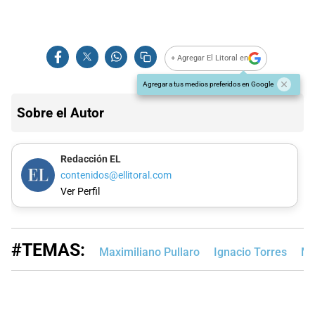
+ Agregar El Litoral en
Agregar a tus medios preferidos en Google
Sobre el Autor
Redacción EL
contenidos@ellitoral.com
Ver Perfil
#TEMAS:
Maximiliano Pullaro
Ignacio Torres
Ma