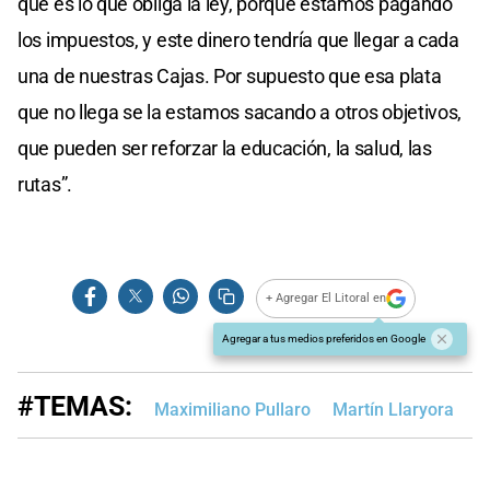
que es lo que obliga la ley, porque estamos pagando
los impuestos, y este dinero tendría que llegar a cada
una de nuestras Cajas. Por supuesto que esa plata
que no llega se la estamos sacando a otros objetivos,
que pueden ser reforzar la educación, la salud, las
rutas”.
+ Agregar El Litoral en
Agregar a tus medios preferidos en Google
#TEMAS:
Maximiliano Pullaro
Martín Llaryora
R