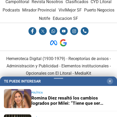
Campolitoral
Revista Nosotros
Clasificados
CYD Litoral
Podcasts
Mirador Provincial
VivíMejor SF
Puerto Negocios
Notife
Educacion SF
Hemeroteca Digital (1930-1979)
-
Receptorías de avisos
-
Administración y Publicidad
-
Elementos institucionales
-
Opcionales con El Litoral
-
MediaKit
TE PUEDE INTERESAR
✕
El Litoral es miembro de:
POLÍTICA
Romina Diez resaltó los cambios
logrados por Milei: “Tiene que ser
reelecto para terminar lo que
empezamos”