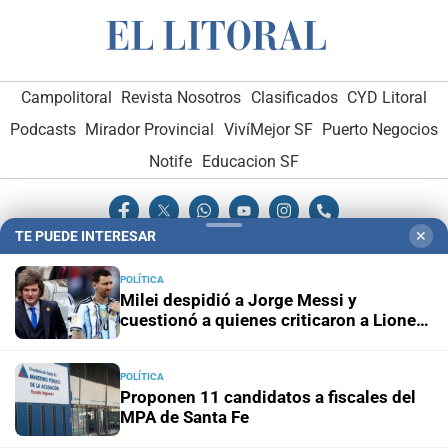
Campolitoral
Revista Nosotros
Clasificados
CYD Litoral
Podcasts
Mirador Provincial
VivíMejor SF
Puerto Negocios
Notife
Educacion SF
TE PUEDE INTERESAR
✕
POLÍTICA
Milei despidió a Jorge Messi y
Hemeroteca Digital (1930-1979)
-
Receptorías de avisos
-
cuestionó a quienes criticaron a Lionel
durante el Mundial
Administración y Publicidad
-
Elementos institucionales
-
Opcionales con El Litoral
-
MediaKit
POLÍTICA
Proponen 11 candidatos a fiscales del
MPA de Santa Fe
El Litoral es miembro de: