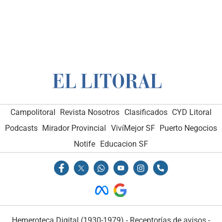
Campolitoral
Revista Nosotros
Clasificados
CYD Litoral
Podcasts
Mirador Provincial
VivíMejor SF
Puerto Negocios
Notife
Educacion SF
Hemeroteca Digital (1930-1979)
-
Receptorías de avisos
-