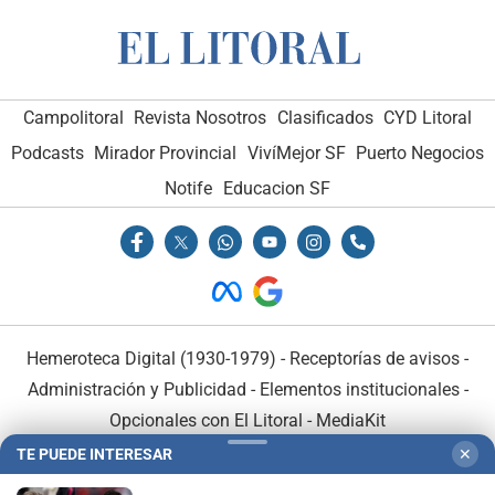
Campolitoral
Revista Nosotros
Clasificados
CYD Litoral
Podcasts
Mirador Provincial
VivíMejor SF
Puerto Negocios
Notife
Educacion SF
Hemeroteca Digital (1930-1979)
-
Receptorías de avisos
-
Administración y Publicidad
-
Elementos institucionales
-
Opcionales con El Litoral
-
MediaKit
TE PUEDE INTERESAR
✕
El Litoral es miembro de: