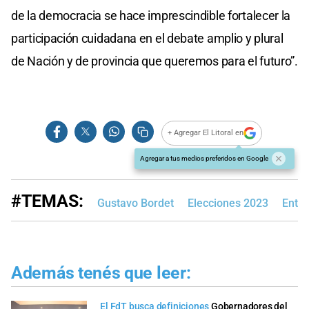
de la democracia se hace imprescindible fortalecer la
participación cuidadana en el debate amplio y plural
de Nación y de provincia que queremos para el futuro”.
+ Agregar El Litoral en
Agregar a tus medios preferidos en Google
#TEMAS:
Gustavo Bordet
Elecciones 2023
Entre
Además tenés que leer:
El FdT busca definiciones
Gobernadores del