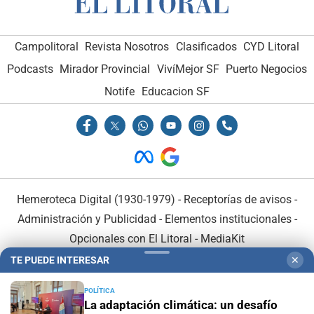
Campolitoral
Revista Nosotros
Clasificados
CYD Litoral
Podcasts
Mirador Provincial
VivíMejor SF
Puerto Negocios
Notife
Educacion SF
Hemeroteca Digital (1930-1979)
-
Receptorías de avisos
-
Administración y Publicidad
-
Elementos institucionales
-
Opcionales con El Litoral
-
MediaKit
TE PUEDE INTERESAR
✕
El Litoral es miembro de:
POLÍTICA
La adaptación climática: un desafío