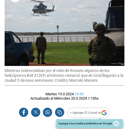
Mientras sobrevolaban por el cielo de Rosario algunos de los
helicópteros Bell 412EP, el ministro remarcó que en total llegarán a la
ciudad 5 de esas aeronaves. Crédito: Marcelo Manera
Martes 19.3.2024
19:39
Actualizado al
Miércoles 20.3.2024
1:10
hs
+ Agregar El Litoral en
Agregar a tus medios preferidos en Google