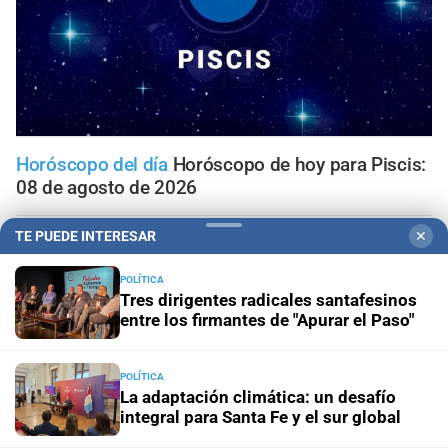
Horóscopo del día
Horóscopo de hoy para Piscis:
08 de agosto de 2026
TE PUEDE INTERESAR
✕
Horóscopo del día
Horóscopo de hoy para Acuario: 08
de agosto de 2026
POLÍTICA
Tres dirigentes radicales santafesinos
Horóscopo del día
Horóscopo de hoy para Capricornio:
entre los firmantes de "Apurar el Paso"
08 de agosto de 2026
POLÍTICA
Horóscopo del día
Horóscopo de hoy para Sagitario: 08
La adaptación climática: un desafío
de agosto de 2026
integral para Santa Fe y el sur global