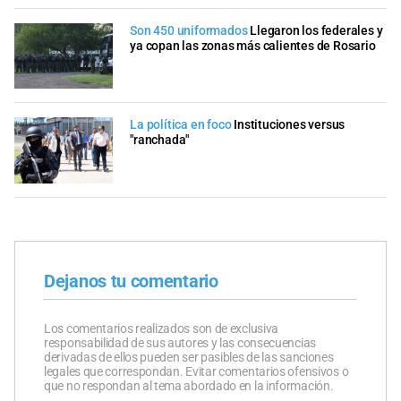
Son 450 uniformados
Llegaron los federales y
ya copan las zonas más calientes de Rosario
La política en foco
Instituciones versus
"ranchada"
Dejanos tu comentario
Los comentarios realizados son de exclusiva
responsabilidad de sus autores y las consecuencias
derivadas de ellos pueden ser pasibles de las sanciones
legales que correspondan. Evitar comentarios ofensivos o
que no respondan al tema abordado en la información.