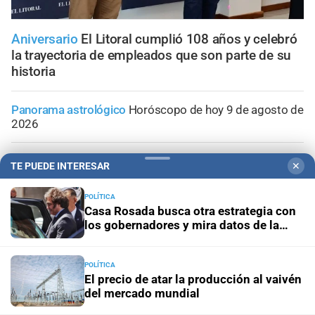
Aniversario
El Litoral cumplió 108 años y celebró
la trayectoria de empleados que son parte de su
historia
Panorama astrológico
Horóscopo de hoy 9 de agosto de
2026
Horóscopo del día
Horóscopo de hoy para Piscis: 09 de
TE PUEDE INTERESAR
✕
agosto de 2026
POLÍTICA
Casa Rosada busca otra estrategia con
Horóscopo del día
Horóscopo de hoy para Acuario: 09
los gobernadores y mira datos de la
de agosto de 2026
economía
Horóscopo del día
Horóscopo de hoy para Capricornio:
POLÍTICA
09 de agosto de 2026
El precio de atar la producción al vaivén
del mercado mundial