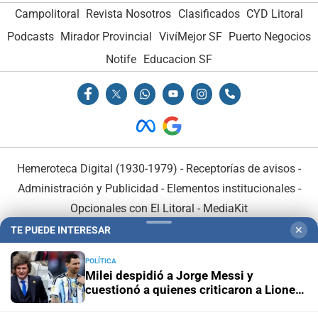
Campolitoral
Revista Nosotros
Clasificados
CYD Litoral
Podcasts
Mirador Provincial
VivíMejor SF
Puerto Negocios
Notife
Educacion SF
Hemeroteca Digital (1930-1979)
-
Receptorías de avisos
-
Administración y Publicidad
-
Elementos institucionales
-
Opcionales con El Litoral
-
MediaKit
TE PUEDE INTERESAR
✕
El Litoral es miembro de:
POLÍTICA
Milei despidió a Jorge Messi y
cuestionó a quienes criticaron a Lionel
durante el Mundial