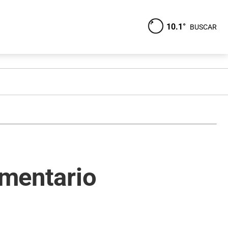
10.1°
BUSCAR
imentario