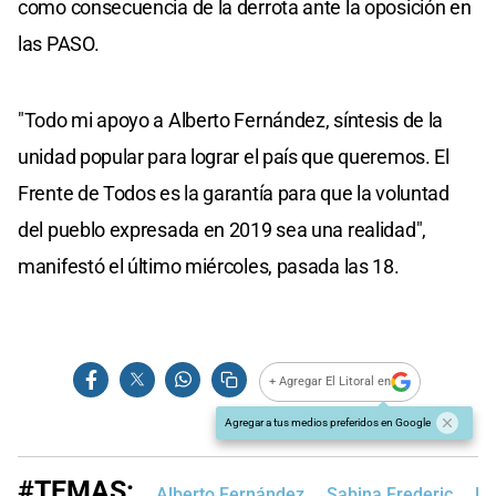
como consecuencia de la derrota ante la oposición en
las PASO.
"Todo mi apoyo a Alberto Fernández, síntesis de la
unidad popular para lograr el país que queremos. El
Frente de Todos es la garantía para que la voluntad
del pueblo expresada en 2019 sea una realidad",
manifestó el último miércoles, pasada las 18.
+ Agregar El Litoral en
Agregar a tus medios preferidos en Google
#TEMAS:
Alberto Fernández
Sabina Frederic
Mi