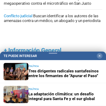
megaoperativo contra el microtráfico en San Justo
Conflicto judicial
Buscan identificar a los autores de las
amenazas contra un médico, un abogado y un periodista
+
Información General
TE PUEDE INTERESAR
✕
POLÍTICA
Tres dirigentes radicales santafesinos
entre los firmantes de "Apurar el Paso"
POLÍTICA
La adaptación climática: un desafío
integral para Santa Fe y el sur global