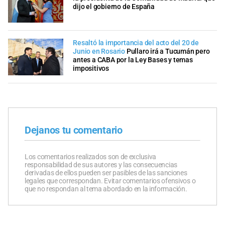
dijo el gobierno de España
Resaltó la importancia del acto del 20 de
Junio en Rosario
Pullaro irá a Tucumán pero
antes a CABA por la Ley Bases y temas
impositivos
Dejanos tu comentario
Los comentarios realizados son de exclusiva
responsabilidad de sus autores y las consecuencias
derivadas de ellos pueden ser pasibles de las sanciones
legales que correspondan. Evitar comentarios ofensivos o
que no respondan al tema abordado en la información.