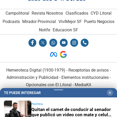
Campolitoral
Revista Nosotros
Clasificados
CYD Litoral
Podcasts
Mirador Provincial
VivíMejor SF
Puerto Negocios
Notife
Educacion SF
Hemeroteca Digital (1930-1979)
-
Receptorías de avisos
-
Administración y Publicidad
-
Elementos institucionales
-
Opcionales con El Litoral
-
MediaKit
TE PUEDE INTERESAR
✕
El Litoral es miembro de:
POLÍTICA
Quitan el carnet de conducir al senador
que publicó un video con mate y celular