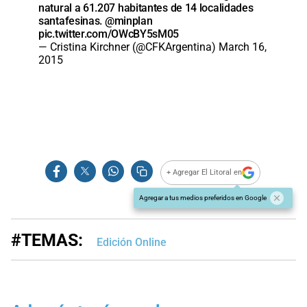
natural a 61.207 habitantes de 14 localidades
santafesinas.
@minplan
pic.twitter.com/OWcBY5sM05
— Cristina Kirchner (@CFKArgentina)
March 16,
2015
+ Agregar El Litoral en
Agregar a tus medios preferidos en Google
#TEMAS:
Edición Online