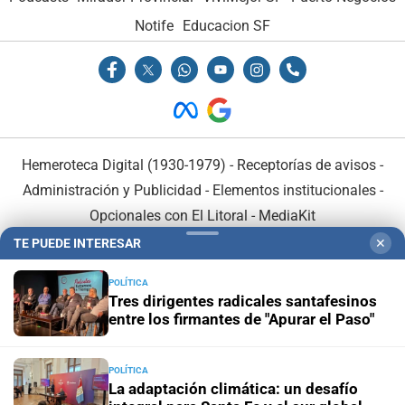
Notife
Educacion SF
Hemeroteca Digital (1930-1979)
-
Receptorías de avisos
-
Administración y Publicidad
-
Elementos institucionales
-
Opcionales con El Litoral
-
MediaKit
TE PUEDE INTERESAR
✕
El Litoral es miembro de:
POLÍTICA
Tres dirigentes radicales santafesinos
entre los firmantes de "Apurar el Paso"
POLÍTICA
En Asociación con:
La adaptación climática: un desafío