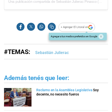
Una publicación compartida de Sebastián Julierac Pinasco (@seba_julierac)
+ Agregar El Litoral en
Agregar a tus medios preferidos en Google
#TEMAS:
Sebastián Julierac
Además tenés que leer:
Reclamo en la Asamblea Legislativa
Soy
decente, no necesito fueros