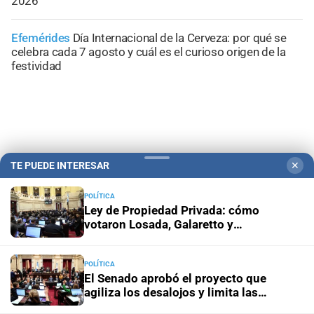
2026
Efemérides
Día Internacional de la Cerveza: por qué se
celebra cada 7 agosto y cuál es el curioso origen de la
festividad
TE PUEDE INTERESAR
✕
POLÍTICA
Ley de Propiedad Privada: cómo
votaron Losada, Galaretto y
Lewandowski en el Senado
POLÍTICA
Campolitoral
Revista Nosotros
Clasificados
CYD Litoral
El Senado aprobó el proyecto que
Podcasts
Mirador Provincial
VivíMejor SF
Puerto Negocios
agiliza los desalojos y limita las
expropiaciones
Notife
Educacion SF