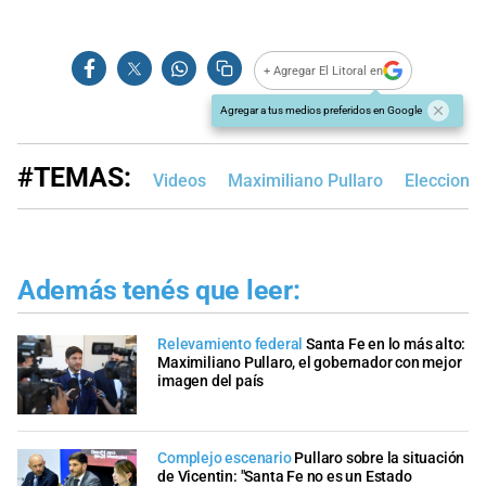
+ Agregar El Litoral en
Agregar a tus medios preferidos en Google
#TEMAS:
Videos
Maximiliano Pullaro
Eleccione
Además tenés que leer:
Relevamiento federal
Santa Fe en lo más alto:
Maximiliano Pullaro, el gobernador con mejor
imagen del país
Complejo escenario
Pullaro sobre la situación
de Vicentin: "Santa Fe no es un Estado