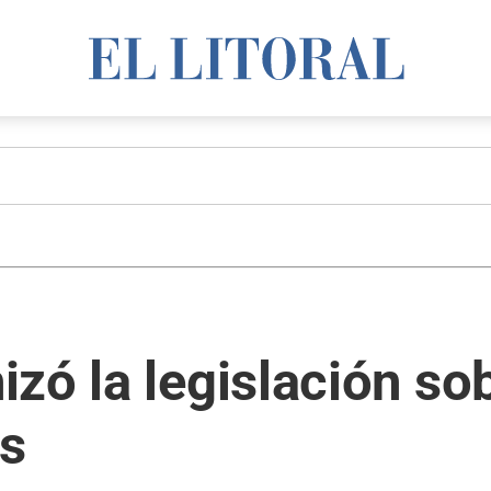
zó la legislación so
es