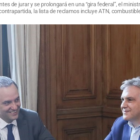
 de jurar y se prolongará en una “gira federal”, el minist
 contrapartida, la lista de reclamos incluye ATN, combustible