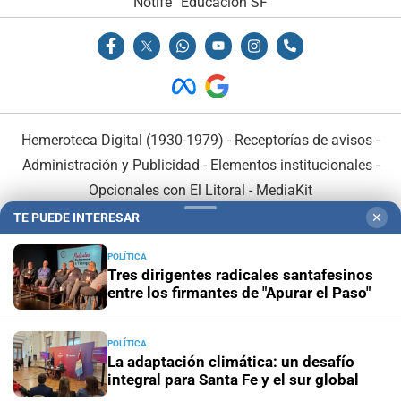
Notife
Educacion SF
Hemeroteca Digital (1930-1979)
-
Receptorías de avisos
-
Administración y Publicidad
-
Elementos institucionales
-
Opcionales con El Litoral
-
MediaKit
TE PUEDE INTERESAR
✕
El Litoral es miembro de:
POLÍTICA
Tres dirigentes radicales santafesinos
entre los firmantes de "Apurar el Paso"
POLÍTICA
En Asociación con:
La adaptación climática: un desafío
integral para Santa Fe y el sur global