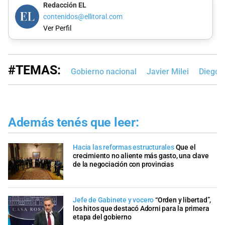
Redacción EL
contenidos@ellitoral.com
Ver Perfil
#TEMAS:
Gobierno nacional
Javier Milei
Diego S
Además tenés que leer:
Hacia las reformas estructurales
Que el
crecimiento no aliente más gasto, una clave
de la negociación con provincias
Jefe de Gabinete y vocero
“Orden y libertad”,
los hitos que destacó Adorni para la primera
etapa del gobierno