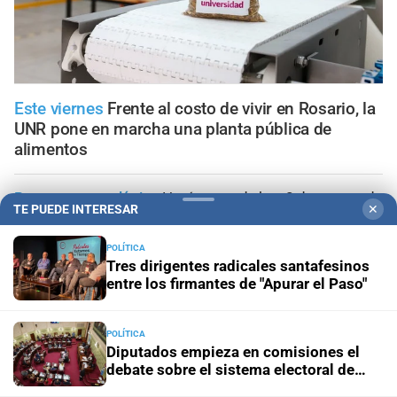
Este viernes
Frente al costo de vivir en Rosario, la
UNR pone en marcha una planta pública de
alimentos
Panorama astrológico
Horóscopo de hoy 8 de agosto de
TE PUEDE INTERESAR
✕
2026
POLÍTICA
Horóscopo del día
Horóscopo de hoy para Piscis: 08 de
Tres dirigentes radicales santafesinos
agosto de 2026
entre los firmantes de "Apurar el Paso"
Horóscopo del día
Horóscopo de hoy para Acuario: 08
POLÍTICA
de agosto de 2026
Diputados empieza en comisiones el
debate sobre el sistema electoral de
Santa Fe
Horóscopo del día
Horóscopo de hoy para Capricornio: