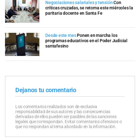
Negociaciones salariales y tensión
Con
críticas cruzadas, se retoma este miércoles la
paritaria docente en Santa Fe
Desde este mes
Ponen en marcha los
programas educativos en el Poder Judicial
santafesino
Dejanos tu comentario
Los comentarios realizados son de exclusiva
responsabilidad de sus autores y las consecuencias
derivadas de ellos pueden ser pasibles de las sanciones
legales que correspondan. Evitar comentarios ofensivos o
que no respondan al tema abordado en la información.