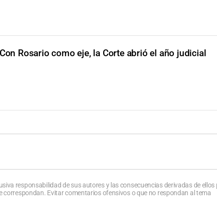
Con Rosario como eje, la Corte abrió el año judicial
usiva responsabilidad de sus autores y las consecuencias derivadas de ellos
que correspondan. Evitar comentarios ofensivos o que no respondan al tema