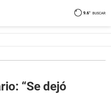
9.6°
BUSCAR
rio: “Se dejó