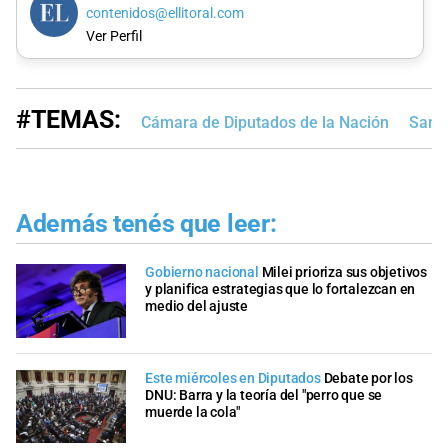
contenidos@ellitoral.com
Ver Perfil
#TEMAS:
Cámara de Diputados de la Nación
Sandr
Además tenés que leer:
Gobierno nacional
Milei prioriza sus objetivos
y planifica estrategias que lo fortalezcan en
medio del ajuste
Este miércoles en Diputados
Debate por los
DNU: Barra y la teoría del "perro que se
muerde la cola"