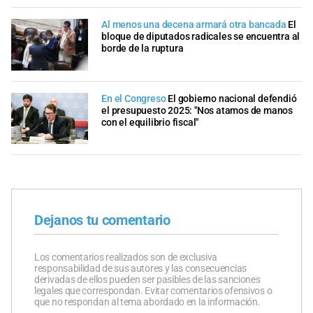
Al menos una decena armará otra bancada
El
bloque de diputados radicales se encuentra al
borde de la ruptura
En el Congreso
El gobierno nacional defendió
el presupuesto 2025: "Nos atamos de manos
con el equilibrio fiscal"
Dejanos tu comentario
Los comentarios realizados son de exclusiva
responsabilidad de sus autores y las consecuencias
derivadas de ellos pueden ser pasibles de las sanciones
legales que correspondan. Evitar comentarios ofensivos o
que no respondan al tema abordado en la información.