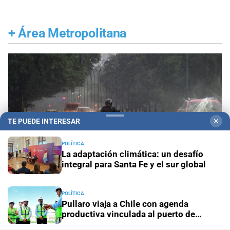
+
Área Metropolitana
TE PUEDE INTERESAR
✕
POLÍTICA
La adaptación climática: un desafío
integral para Santa Fe y el sur global
POLÍTICA
Pullaro viaja a Chile con agenda
Gestión de Riesgo
Fenómeno El Niño: así es el
productiva vinculada al puerto de
portal informativo que lanzó la ciudad de Santa Fe
Rosario