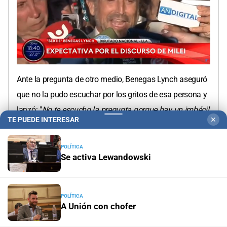
0
seconds
Ante la pregunta de otro medio, Benegas Lynch aseguró
of
0
que no la pudo escuchar por los gritos de esa persona y
seconds
lanzó: "
No te escucho la pregunta porque hay un imbécil
TE PUEDE INTERESAR
✕
acá hinchando
. ¿Hay alguna forma de sacarlo? Está
haciendo algo muy disruptivo para ustedes, sino me
POLÍTICA
voy", dijo el diputado y se retiró.
Se activa Lewandowski
POLÍTICA
A Unión con chofer
19:24
/
Vie.
01.03.2024