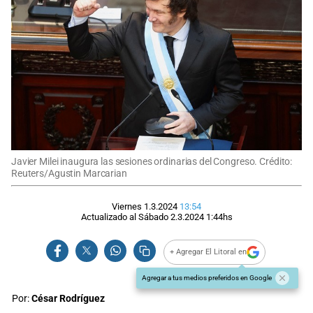
Javier Milei inaugura las sesiones ordinarias del Congreso. Crédito:
Reuters/Agustin Marcarian
Viernes 1.3.2024
13:54
Actualizado al
Sábado 2.3.2024
1:44
hs
+ Agregar El Litoral en
Agregar a tus medios preferidos en Google
Por:
César Rodríguez