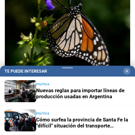
TE PUEDE INTERESAR
✕
Alemania - Australia
El 80 % de las especies de
POLÍTICA
Nuevas reglas para importar líneas de
mariposas se está mudando
producción usadas en Argentina
Sorteo Aniversario
Quini 6: pozo de $20.000 millones,
con 3 millones de dólares del Siempre Sale
POLÍTICA
Cómo surfea la provincia de Santa Fe la
"difícil" situación del transporte
Visitas guiadas
Las escuelas santafesinas vivirán de
interurbano