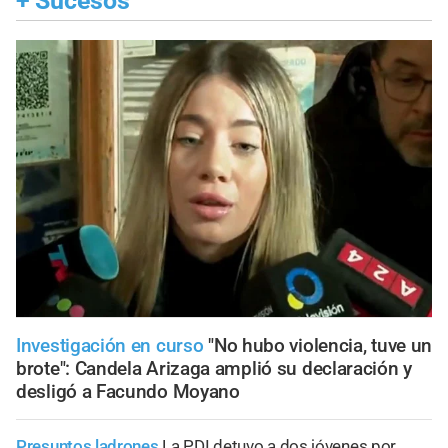
+
Sucesos
Investigación en curso
"No hubo violencia, tuve un
brote": Candela Arizaga amplió su declaración y
desligó a Facundo Moyano
Presuntos ladrones
La PDI detuvo a dos jóvenes por