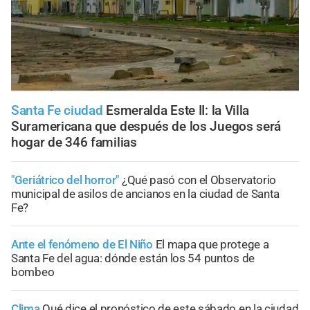
Santa Fe ciudad
Esmeralda Este II: la Villa
Suramericana que después de los Juegos será
hogar de 346 familias
"Geriátrico del horror"
¿Qué pasó con el Observatorio
municipal de asilos de ancianos en la ciudad de Santa
Fe?
Ante el fenómeno de El Niño
El mapa que protege a
Santa Fe del agua: dónde están los 54 puntos de
bombeo
Clima
Qué dice el pronóstico de este sábado en la ciudad