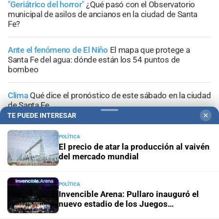
"Geriátrico del horror"
¿Qué pasó con el Observatorio
municipal de asilos de ancianos en la ciudad de Santa
Fe?
Ante el fenómeno de El Niño
El mapa que protege a
Santa Fe del agua: dónde están los 54 puntos de
bombeo
Clima
Qué dice el pronóstico de este sábado en la ciudad
de Santa Fe
TE PUEDE INTERESAR
✕
Gestión de Riesgo
Fenómeno El Niño: así es el portal
POLÍTICA
informativo que lanzó la ciudad de Santa Fe
El precio de atar la producción al vaivén
del mercado mundial
POLÍTICA
Invencible Arena: Pullaro inauguró el
+
Sucesos
nuevo estadio de los Juegos
Suramericanos 2026