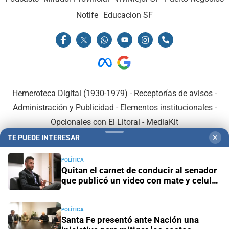
Notife
Educacion SF
Hemeroteca Digital (1930-1979)
-
Receptorías de avisos
-
Administración y Publicidad
-
Elementos institucionales
-
Opcionales con El Litoral
-
MediaKit
TE PUEDE INTERESAR
✕
El Litoral es miembro de:
POLÍTICA
Quitan el carnet de conducir al senador
que publicó un video con mate y celular
al volante
POLÍTICA
En Asociación con:
Santa Fe presentó ante Nación una