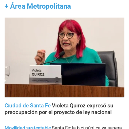
+
Área Metropolitana
Ciudad de Santa Fe
Violeta Quiroz expresó su
preocupación por el proyecto de ley nacional
Movilidad sustentable
Santa Fe: la bici pública ya supera