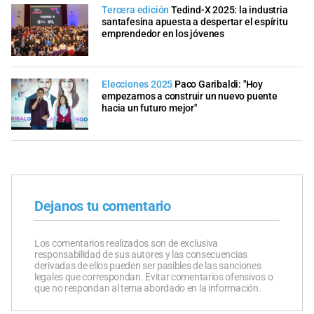
Tercera edición
Tedind-X 2025: la industria
santafesina apuesta a despertar el espíritu
emprendedor en los jóvenes
Elecciones 2025
Paco Garibaldi: "Hoy
empezamos a construir un nuevo puente
hacia un futuro mejor"
Dejanos tu comentario
Los comentarios realizados son de exclusiva
responsabilidad de sus autores y las consecuencias
derivadas de ellos pueden ser pasibles de las sanciones
legales que correspondan. Evitar comentarios ofensivos o
que no respondan al tema abordado en la información.