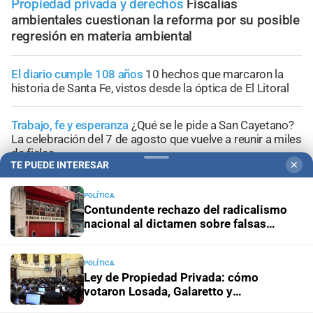
Propiedad privada y derechos
Fiscalías
ambientales cuestionan la reforma por su posible
regresión en materia ambiental
El diario cumple 108 años
10 hechos que marcaron la
historia de Santa Fe, vistos desde la óptica de El Litoral
Trabajo, fe y esperanza
¿Qué se le pide a San Cayetano?
La celebración del 7 de agosto que vuelve a reunir a miles
de fieles
TE PUEDE INTERESAR
✕
Panorama astrológico
Horóscopo de hoy 7 de agosto de
POLÍTICA
2026
Contundente rechazo del radicalismo
nacional al dictamen sobre falsas
denuncias
Efemérides
Día Internacional de la Cerveza: por qué se
celebra cada 7 agosto y cuál es el curioso origen de la
POLÍTICA
festividad
Ley de Propiedad Privada: cómo
votaron Losada, Galaretto y
Lewandowski en el Senado