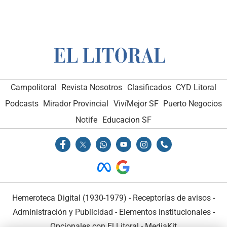
Campolitoral
Revista Nosotros
Clasificados
CYD Litoral
Podcasts
Mirador Provincial
VivíMejor SF
Puerto Negocios
Notife
Educacion SF
Hemeroteca Digital (1930-1979)
-
Receptorías de avisos
-
Administración y Publicidad
-
Elementos institucionales
-
Opcionales con El Litoral
-
MediaKit