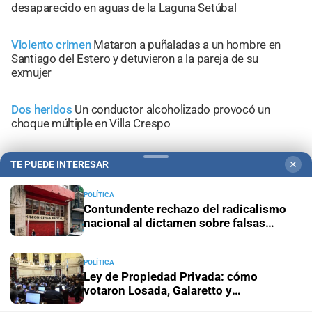
desaparecido en aguas de la Laguna Setúbal
Violento crimen
Mataron a puñaladas a un hombre en
Santiago del Estero y detuvieron a la pareja de su
exmujer
Dos heridos
Un conductor alcoholizado provocó un
choque múltiple en Villa Crespo
TE PUEDE INTERESAR
✕
POLÍTICA
+
Información General
Contundente rechazo del radicalismo
nacional al dictamen sobre falsas
denuncias
POLÍTICA
Ley de Propiedad Privada: cómo
votaron Losada, Galaretto y
Lewandowski en el Senado