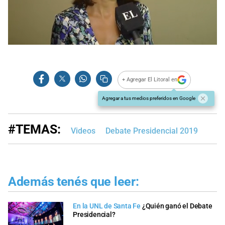
0
seconds
of
0
seconds
+ Agregar El Litoral en
Agregar a tus medios preferidos en Google
#TEMAS:
Videos
Debate Presidencial 2019
Además tenés que leer:
En la UNL de Santa Fe
¿Quién ganó el Debate
Presidencial?