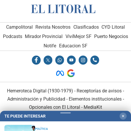
Campolitoral
Revista Nosotros
Clasificados
CYD Litoral
Podcasts
Mirador Provincial
VivíMejor SF
Puerto Negocios
Notife
Educacion SF
Hemeroteca Digital (1930-1979)
-
Receptorías de avisos
-
Administración y Publicidad
-
Elementos institucionales
-
Opcionales con El Litoral
-
MediaKit
TE PUEDE INTERESAR
✕
El Litoral es miembro de:
POLÍTICA