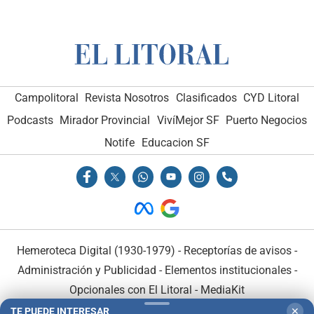
Campolitoral
Revista Nosotros
Clasificados
CYD Litoral
Podcasts
Mirador Provincial
VivíMejor SF
Puerto Negocios
Notife
Educacion SF
Hemeroteca Digital (1930-1979)
-
Receptorías de avisos
-
Administración y Publicidad
-
Elementos institucionales
-
Opcionales con El Litoral
-
MediaKit
TE PUEDE INTERESAR
✕