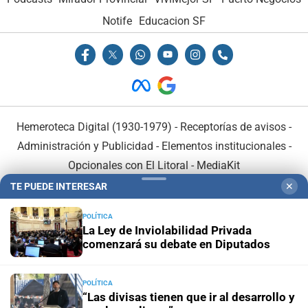
Notife
Educacion SF
Hemeroteca Digital (1930-1979)
-
Receptorías de avisos
-
Administración y Publicidad
-
Elementos institucionales
-
Opcionales con El Litoral
-
MediaKit
TE PUEDE INTERESAR
✕
El Litoral es miembro de:
POLÍTICA
La Ley de Inviolabilidad Privada
comenzará su debate en Diputados
POLÍTICA
En Asociación con:
“Las divisas tienen que ir al desarrollo y