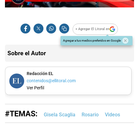
0
seconds
of
0
seconds
+ Agregar El Litoral en
Agregar a tus medios preferidos en Google
Sobre el Autor
Redacción EL
contenidos@ellitoral.com
Ver Perfil
#TEMAS:
Gisela Scaglia
Rosario
Videos