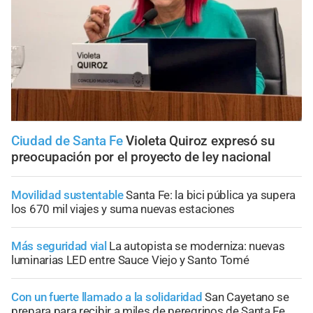
Ciudad de Santa Fe
Violeta Quiroz expresó su
preocupación por el proyecto de ley nacional
Movilidad sustentable
Santa Fe: la bici pública ya supera
los 670 mil viajes y suma nuevas estaciones
Más seguridad vial
La autopista se moderniza: nuevas
luminarias LED entre Sauce Viejo y Santo Tomé
Con un fuerte llamado a la solidaridad
San Cayetano se
prepara para recibir a miles de peregrinos de Santa Fe