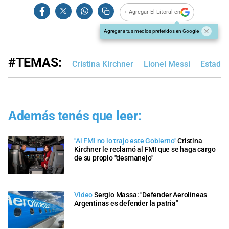
+ Agregar El Litoral en
Agregar a tus medios preferidos en Google
#TEMAS:
Cristina Kirchner
Lionel Messi
Estados
Además tenés que leer:
"Al FMI no lo trajo este Gobierno"
Cristina
Kirchner le reclamó al FMI que se haga cargo
de su propio "desmanejo"
Video
Sergio Massa: "Defender Aerolíneas
Argentinas es defender la patria"