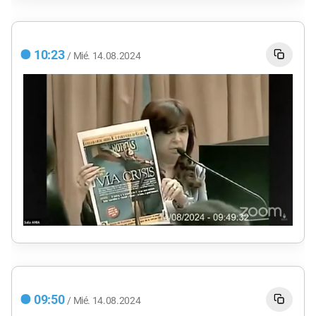
10:23
/
Mié.
14.08.2024
0
seconds
of
0
seconds
09:50
/
Mié.
14.08.2024