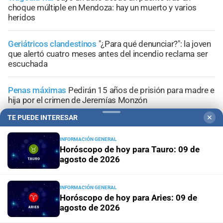
choque múltiple en Mendoza: hay un muerto y varios
heridos
Geriátricos clandestinos
"¿Para qué denunciar?": la joven
que alertó cuatro meses antes del incendio reclama ser
escuchada
Penas máximas
Pedirán 15 años de prisión para madre e
hija por el crimen de Jeremías Monzón
TE PUEDE INTERESAR
✕
Encubrimiento agravado
Caso Agostina Vega: la
reacción de sus abuelos tras las nuevas detenciones
INFORMACIÓN GENERAL
Horóscopo de hoy para Tauro: 09 de
agosto de 2026
INFORMACIÓN GENERAL
+
Información General
Horóscopo de hoy para Aries: 09 de
agosto de 2026