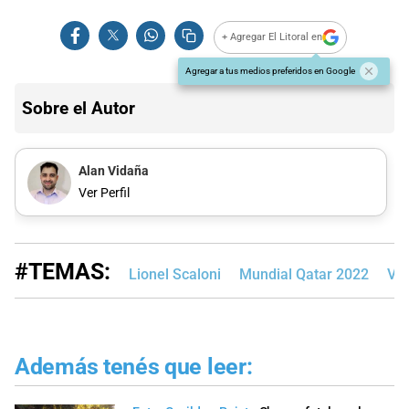
+ Agregar El Litoral en
Agregar a tus medios preferidos en Google
Sobre el Autor
Alan Vidaña
Ver Perfil
#TEMAS:
Lionel Scaloni
Mundial Qatar 2022
Vi
Además tenés que leer: