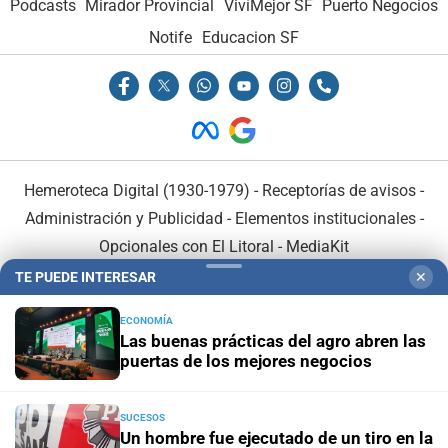
Podcasts
Mirador Provincial
VivíMejor SF
Puerto Negocios
Notife
Educacion SF
Hemeroteca Digital (1930-1979)
-
Receptorías de avisos
-
Administración y Publicidad
-
Elementos institucionales
-
Opcionales con El Litoral
-
MediaKit
TE PUEDE INTERESAR
✕
El Litoral es miembro de:
ECONOMÍA
Las buenas prácticas del agro abren las
puertas de los mejores negocios
SUCESOS
En Asociación con:
Un hombre fue ejecutado de un tiro en la