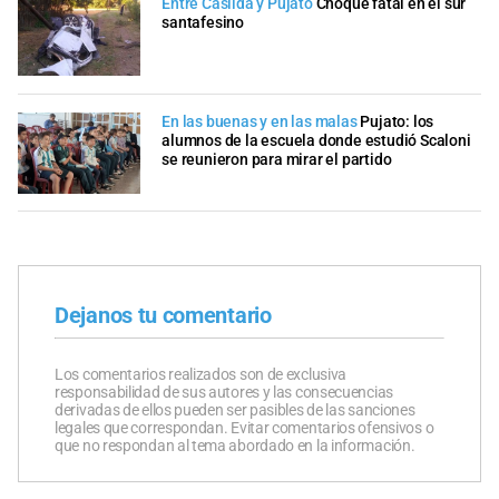
Entre Casilda y Pujato
Choque fatal en el sur
santafesino
En las buenas y en las malas
Pujato: los
alumnos de la escuela donde estudió Scaloni
se reunieron para mirar el partido
Dejanos tu comentario
Los comentarios realizados son de exclusiva
responsabilidad de sus autores y las consecuencias
derivadas de ellos pueden ser pasibles de las sanciones
legales que correspondan. Evitar comentarios ofensivos o
que no respondan al tema abordado en la información.